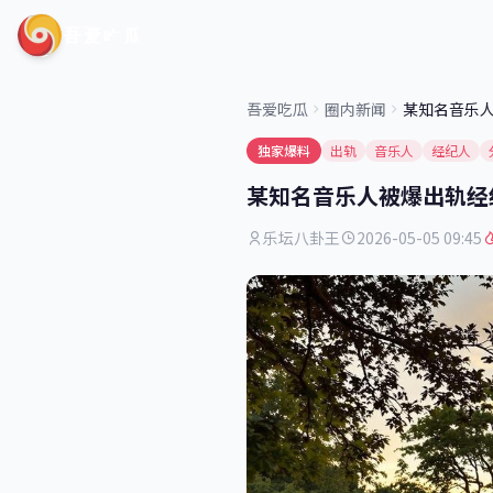
吾爱吃瓜
吾爱吃瓜
圈内新闻
某知名音乐
独家爆料
出轨
音乐人
经纪人
某知名音乐人被爆出轨经
乐坛八卦王
2026-05-05 09:45