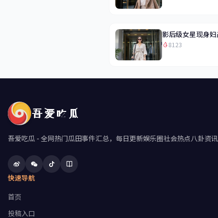
影后级女星现身妇
8123
吾爱吃瓜
吾爱吃瓜 - 全网热门瓜田事件汇总，每日更新娱乐圈社会热点八卦
快速导航
首页
投稿入口