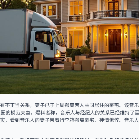
有不正当关系，妻子已于上周搬离两人共同居住的豪宅。该音乐
乐圈的模范夫妻。爆料者称，音乐人与经纪人的关系已经维持了
实，看到音乐人的妻子带着行李箱搬离豪宅，神情憔悴。音乐人