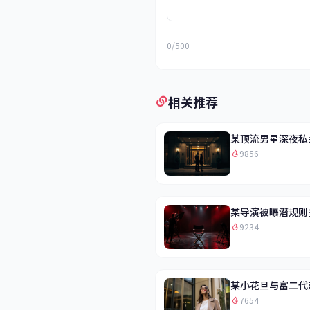
0/500
相关推荐
某顶流男星深夜私
9856
某导演被曝潜规则
9234
某小花旦与富二代
7654